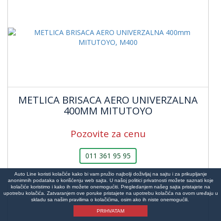
METLICA BRISACA AERO UNIVERZALNA
400MM MITUTOYO
Pozovite za cenu
011 361 95 95
Auto Line koristi kolačiće kako bi vam pružio najbolji doživljaj na sajtu i za prikupljanje
anonimnih podataka o korišćenju web sajta. U našoj politici privatnosti možete saznati koje
kolačiće koristimo i kako ih možete onemogućiti. Pregledanjem našeg sajta pristajete na
upotrebu kolačića. Zatvaranjem ove poruke pristajete na upotrebu kolačića na ovom uređaju u
skladu sa našim pravilima o kolačićima, osim ako ih niste onemogućili.
PRIHVATAM