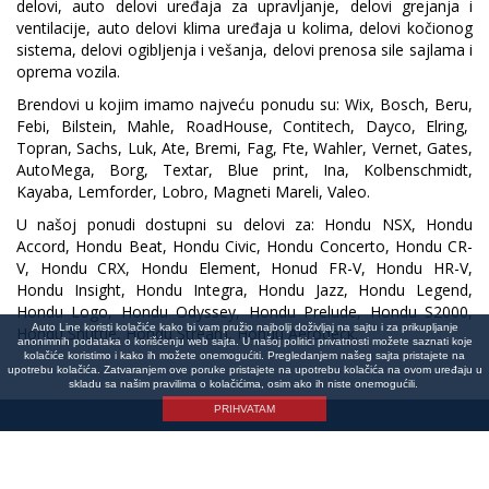
delovi, auto delovi uređaja za upravljanje, delovi grejanja i
ventilacije, auto delovi klima uređaja u kolima, delovi kočionog
sistema, delovi ogibljenja i vešanja, delovi prenosa sile sajlama i
oprema vozila.
Brendovi u kojim imamo najveću ponudu su: Wix, Bosch, Beru,
Febi, Bilstein, Mahle, RoadHouse, Contitech, Dayco, Elring,
Topran, Sachs, Luk, Ate, Bremi, Fag, Fte, Wahler, Vernet, Gates,
AutoMega, Borg, Textar, Blue print, Ina, Kolbenschmidt,
Kayaba, Lemforder, Lobro, Magneti Mareli, Valeo.
U našoj ponudi dostupni su delovi za: Hondu NSX, Hondu
Accord, Hondu Beat, Hondu Civic, Hondu Concerto, Hondu CR-
V, Hondu CRX, Hondu Element, Honud FR-V, Hondu HR-V,
Hondu Insight, Hondu Integra, Hondu Jazz, Hondu Legend,
Hondu Logo, Hondu Odyssey, Hondu Prelude, Hondu S2000,
Auto Line koristi kolačiće kako bi vam pružio najbolji doživljaj na sajtu i za prikupljanje
Hondu Shuttle, Hondu Stream, Hondu Aerodeck.
anonimnih podataka o korišćenju web sajta. U našoj politici privatnosti možete saznati koje
kolačiće koristimo i kako ih možete onemogućiti. Pregledanjem našeg sajta pristajete na
upotrebu kolačića. Zatvaranjem ove poruke pristajete na upotrebu kolačića na ovom uređaju u
skladu sa našim pravilima o kolačićima, osim ako ih niste onemogućili.
PRIHVATAM