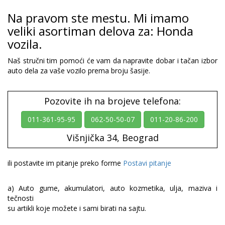
Na pravom ste mestu. Mi imamo
veliki asortiman delova za: Honda
vozila.
Naš stručni tim pomoći će vam da napravite dobar i tačan izbor
auto dela za vaše vozilo prema broju šasije.
Pozovite ih na brojeve telefona:
011-361-95-95
062-50-50-07
011-20-86-200
Višnjička 34, Beograd
ili postavite im pitanje preko forme
Postavi pitanje
a) Auto gume, akumulatori, auto kozmetika, ulja, maziva i
tečnosti
su artikli koje možete i sami birati na sajtu.