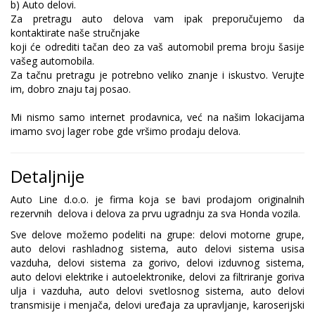
b) Auto delovi.
Za pretragu auto delova vam ipak preporučujemo da
kontaktirate naše stručnjake
koji će odrediti tačan deo za vaš automobil prema broju šasije
vašeg automobila.
Za tačnu pretragu je potrebno veliko znanje i iskustvo. Verujte
im, dobro znaju taj posao.
Mi nismo samo internet prodavnica, već na našim lokacijama
imamo svoj lager robe gde vršimo prodaju delova.
Detaljnije
Auto Line d.o.o. je firma koja se bavi prodajom originalnih
rezervnih delova i delova za prvu ugradnju za sva Honda vozila.
Sve delove možemo podeliti na grupe: delovi motorne grupe,
auto delovi rashladnog sistema, auto delovi sistema usisa
vazduha, delovi sistema za gorivo, delovi izduvnog sistema,
auto delovi elektrike i autoelektronike, delovi za filtriranje goriva
ulja i vazduha, auto delovi svetlosnog sistema, auto delovi
transmisije i menjača, delovi uređaja za upravljanje, karoserijski