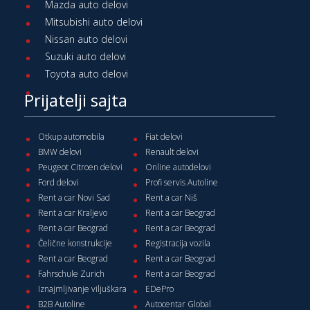
Mazda auto delovi
Mitsubishi auto delovi
Nissan auto delovi
Suzuki auto delovi
Toyota auto delovi
Prijatelji sajta
Otkup automobila
Fiat delovi
BMW delovi
Renault delovi
Peugeot Citroen delovi
Online autodelovi
Ford delovi
Profi servis Autoline
Rent a car Novi Sad
Rent a car Niš
Rent a car Kraljevo
Rent a car Beograd
Rent a car Beograd
Rent a car Beograd
Čelične konstrukcije
Registracija vozila
Rent a car Beograd
Rent a car Beograd
Fahrschule Zurich
Rent a car Beograd
Iznajmljivanje viljuškara
EDePro
B2B Autoline
Autocentar Global