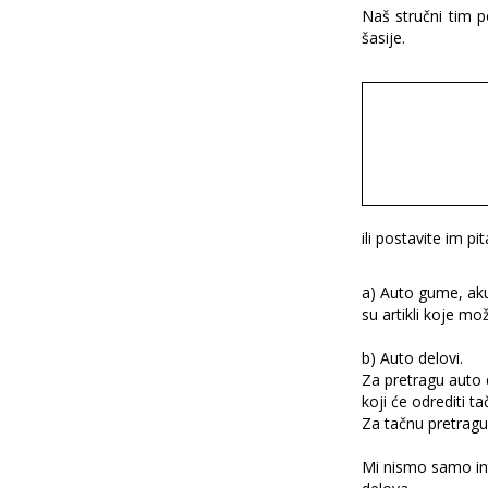
Naš stručni tim 
šasije.
ili postavite im p
a) Auto gume, aku
su artikli koje mož
b) Auto delovi.
Za pretragu auto 
koji će odrediti 
Za tačnu pretragu 
Mi nismo samo in