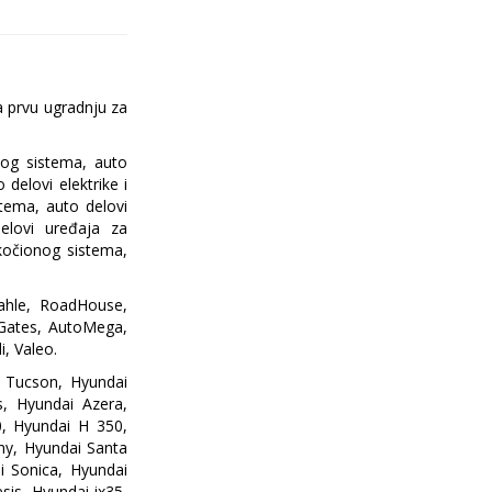
a prvu ugradnju za
nog sistema, auto
delovi elektrike i
stema, auto delovi
delovi uređaja za
 kočionog sistema,
ahle, RoadHouse,
, Gates, AutoMega,
, Valeo.
i Tucson, Hyundai
s, Hyundai Azera,
0, Hyundai H 350,
ny, Hyundai Santa
i Sonica, Hyundai
sis, Hyundai ix35,