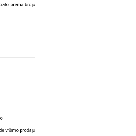
ozilo prema broju
o.
de vršimo prodaju