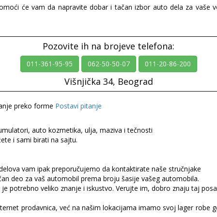
pomoći će vam da napravite dobar i tačan izbor auto dela za vaše v
Pozovite ih na brojeve telefona:
011-361-95-95
062-50-50-07
011-20-86-200
Višnjička 34, Beograd
itanje preko forme
Postavi pitanje
mulatori, auto kozmetika, ulja, maziva i tečnosti
ete i sami birati na sajtu.
delova vam ipak preporučujemo da kontaktirate naše stručnjake
tačan deo za vaš automobil prema broju šasije vašeg automobila.
je potrebno veliko znanje i iskustvo. Verujte im, dobro znaju taj posa
ternet prodavnica, već na našim lokacijama imamo svoj lager robe g