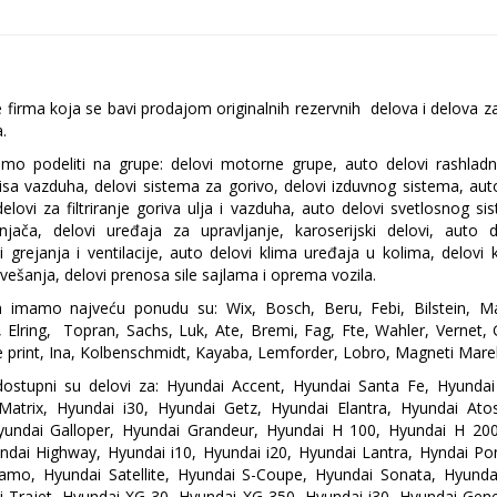
je firma koja se bavi prodajom originalnih rezervnih delova i delova z
.
o podeliti na grupe: delovi motorne grupe, auto delovi rashlad
isa vazduha, delovi sistema za gorivo, delovi izduvnog sistema, auto 
delovi za filtriranje goriva ulja i vazduha, auto delovi svetlosnog si
njača, delovi uređaja za upravljanje, karoserijski delovi, auto 
vi grejanja i ventilacije, auto delovi klima uređaja u kolima, delovi
i vešanja, delovi prenosa sile sajlama i oprema vozila.
m imamo najveću ponudu su: Wix, Bosch, Beru, Febi, Bilstein, M
 Elring, Topran, Sachs, Luk, Ate, Bremi, Fag, Fte, Wahler, Vernet
e print, Ina, Kolbenschmidt, Kayaba, Lemforder, Lobro, Magneti Mareli
ostupni su delovi za: Hyundai Accent, Hyundai Santa Fe, Hyunda
atrix, Hyundai i30, Hyundai Getz, Hyundai Elantra, Hyundai Ato
yundai Galloper, Hyundai Grandeur, Hyundai H 100, Hyundai H 20
ndai Highway, Hyundai i10, Hyundai i20, Hyundai Lantra, Hyndai Po
amo, Hyundai Satellite, Hyundai S-Coupe, Hyundai Sonata, Hyunda
 Trajet, Hyundai XG 30, Hyundai XG 350, Hyundai i30, Hyundai Gene