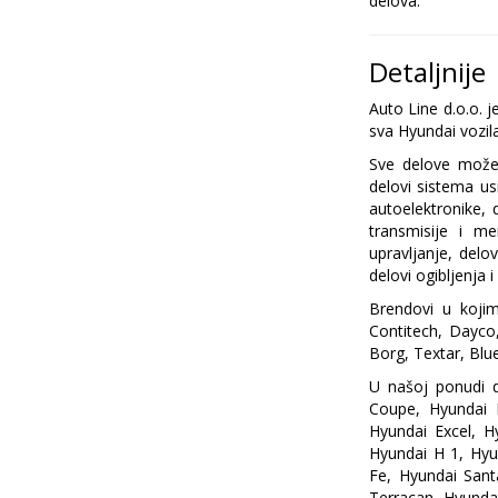
delova.
Detaljnije
Auto Line d.o.o. 
sva Hyundai vozila
Sve delove možem
delovi sistema us
autoelektronike, 
transmisije i me
upravljanje, delo
delovi ogibljenja 
Brendovi u koji
Contitech, Dayco,
Borg, Textar, Blu
U našoj ponudi d
Coupe, Hyundai M
Hyundai Excel, H
Hyundai H 1, Hyu
Fe, Hyundai Sant
Terracan, Hyundai