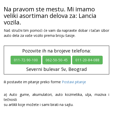
Na pravom ste mestu. Mi imamo
veliki asortiman delova za: Lancia
vozila.
Naš stručni tim pomoći će vam da napravite dobar i tačan izbor
auto dela za vaše vozilo prema broju šasije.
Pozovite ih na brojeve telefona:
011-72-90-100
062-50-50-45
011-20-84-088
Severni bulevar 5v, Beograd
ili postavite im pitanje preko forme
Postavi pitanje
a) Auto gume, akumulatori, auto kozmetika, ulja, maziva i
tečnosti
su artikli koje možete i sami birati na sajtu.