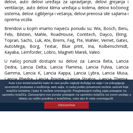
delovi, auto delovi uređaja za upravljanje, delovi grejanja i
ventilacije, auto delovi klima uređaja u kolima, delovi kočionog
sistema, delovi ogibljenja i vešanja, delovi prenosa sile sajlama i
oprema vozila.
Brendovi u kojim imamo najveću ponudu su: Wix, Bosch, Beru,
Febi, Bilstein, Mahle, RoadHouse, Contitech, Dayco, Elring,
Topran, Sachs, Luk, Ate, Bremi, Fag, Fte, Wahler, Vernet, Gates,
AutoMega, Borg, Textar, Blue print, Ina, Kolbenschmidt,
Kayaba, Lemforder, Lobro, Magneti Mareli, Valeo.
U našoj ponudi dostupni su delovi za: Lancia Beta, Lancia
Dedra, Lancia Delta, Lancia Flaminia, Lancia Fulvia, Lancia
Gamma, Lancia K, Lancia Kappa, Lancia Lybra, Lancia Musa,
Lancia Phedra, Lancia Prisma, Lancia Stratos, Lancia Thema,
Auto Line koristi kolačiće kako bi vam pružio najbolji doživljaj na sajtu i za prikupljanje
Lancia Thesis, Lancia Ypsilon, Lancia Zeta, Lancia Aurelia.
anonimnih podataka o korišćenju web sajta. U našoj politici privatnosti možete saznati koje
kolačiće koristimo i kako ih možete onemogućiti. Pregledanjem našeg sajta pristajete na
upotrebu kolačića. Zatvaranjem ove poruke pristajete na upotrebu kolačića na ovom uređaju u
skladu sa našim pravilima o kolačićima, osim ako ih niste onemogućili.
PRIHVATAM