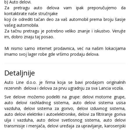
b) Auto delovi.
Za pretragu auto delova vam ipak preporučujemo da
kontaktirate naše stručnjake
koji će odrediti tačan deo za vaš automobil prema broju šasije
vašeg automobila.
Za tačnu pretragu je potrebno veliko znanje i iskustvo. Verujte
im, dobro znaju taj posao.
Mi nismo samo internet prodavnica, već na našim lokacijama
imamo svoj lager robe gde vršimo prodaju delova.
Detaljnije
Auto Line d.o.o. je firma koja se bavi prodajom originalnih
rezervnih delova i delova za prvu ugradnju za sva Lancia vozila.
Sve delove možemo podeliti na grupe: delovi motorne grupe,
auto delovi rashladnog sistema, auto delovi sistema usisa
vazduha, delovi sistema za gorivo, delovi izduvnog sistema,
auto delovi elektrike i autoelektronike, delovi za filtriranje goriva
ulja i vazduha, auto delovi svetlosnog sistema, auto delovi
transmisije i menjača, delovi uređaja za upravljanje, karoserijski