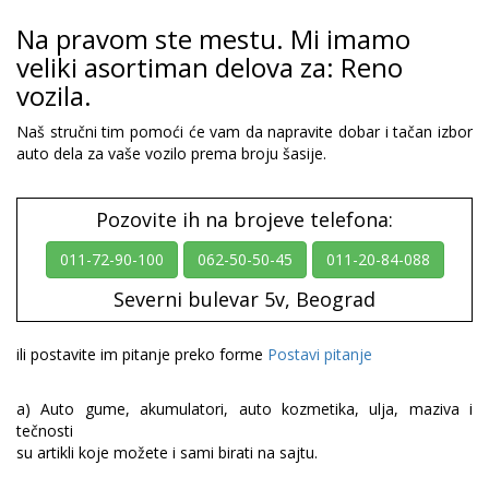
Na pravom ste mestu. Mi imamo
veliki asortiman delova za: Reno
vozila.
Naš stručni tim pomoći će vam da napravite dobar i tačan izbor
auto dela za vaše vozilo prema broju šasije.
Pozovite ih na brojeve telefona:
011-72-90-100
062-50-50-45
011-20-84-088
Severni bulevar 5v, Beograd
ili postavite im pitanje preko forme
Postavi pitanje
a) Auto gume, akumulatori, auto kozmetika, ulja, maziva i
tečnosti
su artikli koje možete i sami birati na sajtu.