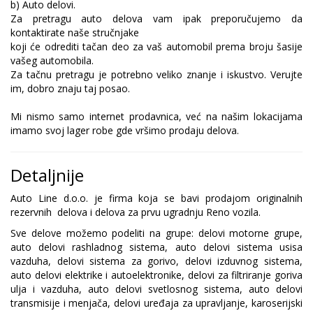
b) Auto delovi.
Za pretragu auto delova vam ipak preporučujemo da
kontaktirate naše stručnjake
koji će odrediti tačan deo za vaš automobil prema broju šasije
vašeg automobila.
Za tačnu pretragu je potrebno veliko znanje i iskustvo. Verujte
im, dobro znaju taj posao.
Mi nismo samo internet prodavnica, već na našim lokacijama
imamo svoj lager robe gde vršimo prodaju delova.
Detaljnije
Auto Line d.o.o. je firma koja se bavi prodajom originalnih
rezervnih delova i delova za prvu ugradnju Reno vozila.
Sve delove možemo podeliti na grupe: delovi motorne grupe,
auto delovi rashladnog sistema, auto delovi sistema usisa
vazduha, delovi sistema za gorivo, delovi izduvnog sistema,
auto delovi elektrike i autoelektronike, delovi za filtriranje goriva
ulja i vazduha, auto delovi svetlosnog sistema, auto delovi
transmisije i menjača, delovi uređaja za upravljanje, karoserijski