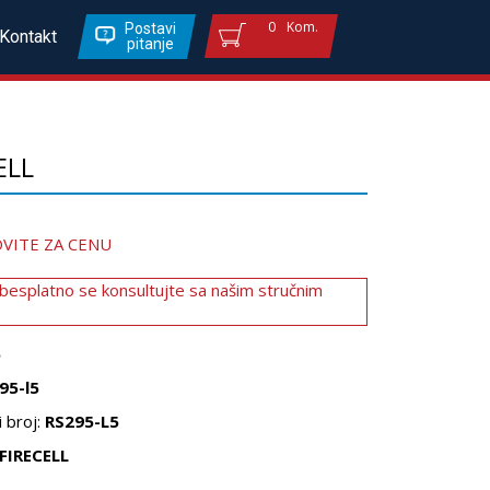
0
Kom.
Postavi
Kontakt
pitanje
ELL
VITE ZA CENU
 besplatno se konsultujte sa našim stručnim
6
95-l5
 broj:
RS295-L5
FIRECELL