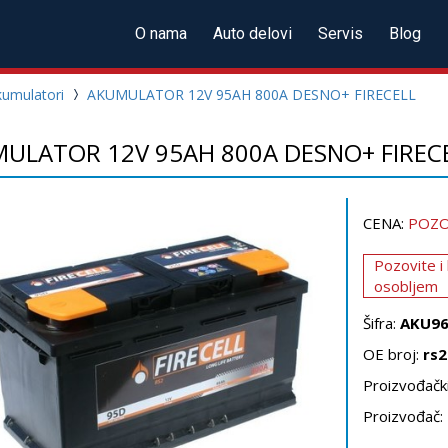
O nama
Auto delovi
Servis
Blog
umulatori
AKUMULATOR 12V 95AH 800A DESNO+ FIRECELL
ULATOR 12V 95AH 800A DESNO+ FIREC
CENA:
POZO
Pozovite i
osobljem
Šifra:
AKU9
OE broj:
rs2
Proizvođački
Proizvođač: