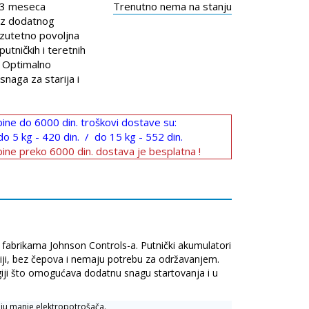
33 meseca
Trenutno nema na stanju
ez dodatnog
Izutetno povoljna
utničkih i teretnih
 Optimalno
snaga za starija i
ine do 6000 din. troškovi dostave su:
do 5 kg - 420 din. / do 15 kg - 552 din.
ine preko 6000 din. dostava je besplatna !
 fabrikama Johnson Controls-a. Putnički akumulatori
tiji, bez čepova i nemaju potrebu za održavanjem.
ogiji što omogućava dodatnu snagu startovanja i u
maju manje elektropotrošača.