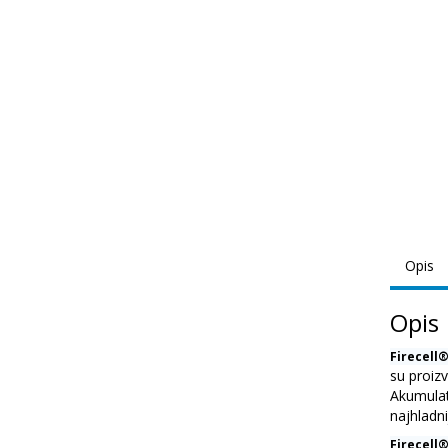
Opis
Opis
Firecell
su proiz
Akumulat
najhladn
Firecell