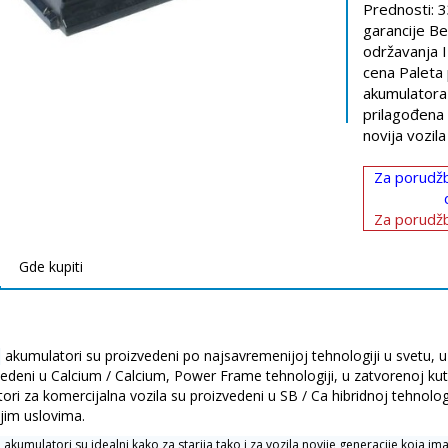
Prednosti: 
garancije B
održavanja 
cena Paleta p
akumulatora
prilagođena 
novija vozila
Za porudžb
Za porudžb
Gde kupiti
akumulatori su proizvedeni po najsavremenijoj tehnologiji u svetu, u
®
vedeni u Calcium / Calcium, Power Frame tehnologiji, u zatvorenoj ku
ori za komercijalna vozila su proizvedeni u SB / Ca hibridnoj tehnol
ijim uslovima.
®
akumulatori su idealni kako za starija tako i za vozila novije generacije koja i