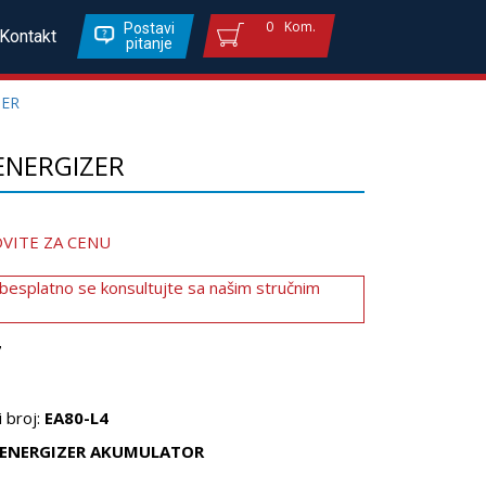
0
Kom.
Postavi
Kontakt
pitanje
ZER
ENERGIZER
VITE ZA CENU
 besplatno se konsultujte sa našim stručnim
7
 broj:
EA80-L4
ENERGIZER AKUMULATOR