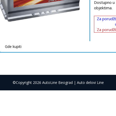
Dostupno u 
objektima.
Za porudžb
Za porudžb
Gde kupiti
©Copyright 2026 AutoLine Beograd | Auto delovi Line