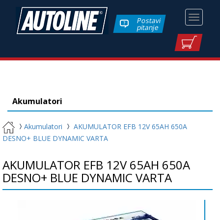
Toggle
Postavi
pitanje
navigati
Akumulatori
Akumulatori
AKUMULATOR EFB 12V 65AH 650A
DESNO+ BLUE DYNAMIC VARTA
AKUMULATOR EFB 12V 65AH 650A
DESNO+ BLUE DYNAMIC VARTA