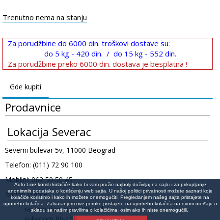
Trenutno nema na stanju
Za porudžbine do 6000 din. troškovi dostave su:
do 5 kg - 420 din. / do 15 kg - 552 din.
Za porudžbine preko 6000 din. dostava je besplatna !
Gde kupiti
Prodavnice
Lokacija Severac
Severni bulevar 5v, 11000 Beograd
Telefon: (011) 72 90 100
Mobilni: 062 50 50 45
Auto Line koristi kolačiće kako bi vam pružio najbolji doživljaj na sajtu i za prikupljanje
anonimnih podataka o korišćenju web sajta. U našoj politici privatnosti možete saznati koje
Radno vreme:
kolačiće koristimo i kako ih možete onemogućiti. Pregledanjem našeg sajta pristajete na
upotrebu kolačića. Zatvaranjem ove poruke pristajete na upotrebu kolačića na ovom uređaju u
radnim danima 8:30h-17h
skladu sa našim pravilima o kolačićima, osim ako ih niste onemogućili.
subotom 8h-15h