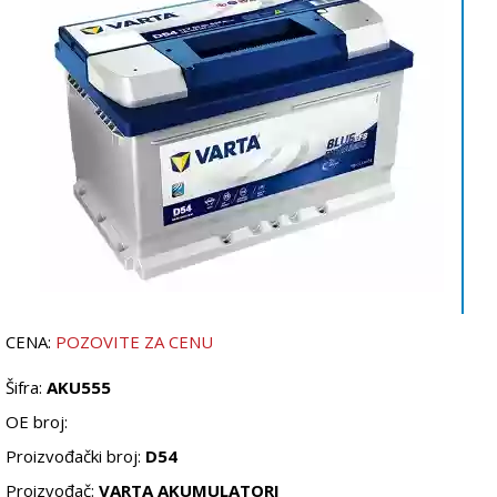
CENA:
POZOVITE ZA CENU
Šifra:
AKU555
OE broj:
Proizvođački broj:
D54
Proizvođač:
VARTA AKUMULATORI