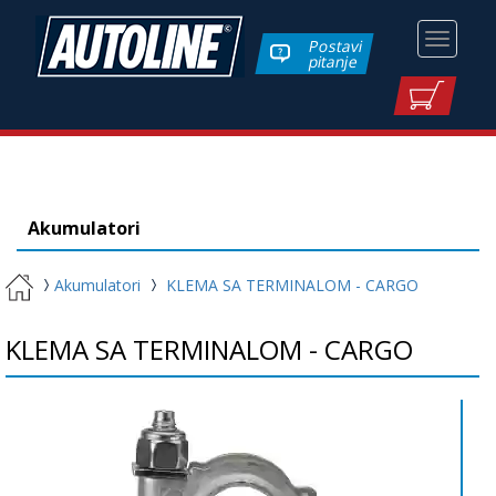
Toggle
Postavi
pitanje
navigati
Akumulatori
Akumulatori
KLEMA SA TERMINALOM - CARGO
KLEMA SA TERMINALOM - CARGO