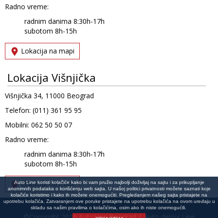
Radno vreme:
radnim danima 8:30h-17h
subotom 8h-15h
Lokacija na mapi
Lokacija Višnjička
Višnjička 34, 11000 Beograd
Telefon: (011) 361 95 95
Mobilni: 062 50 50 07
Radno vreme:
radnim danima 8:30h-17h
subotom 8h-15h
Lokacija na mapi
Auto Line koristi kolačiće kako bi vam pružio najbolji doživljaj na sajtu i za prikupljanje
anonimnih podataka o korišćenju web sajta. U našoj politici privatnosti možete saznati koje
kolačiće koristimo i kako ih možete onemogućiti. Pregledanjem našeg sajta pristajete na
upotrebu kolačića. Zatvaranjem ove poruke pristajete na upotrebu kolačića na ovom uređaju u
skladu sa našim pravilima o kolačićima, osim ako ih niste onemogućili.
©Copyright 2026 AutoLine Beograd | Auto delovi Line