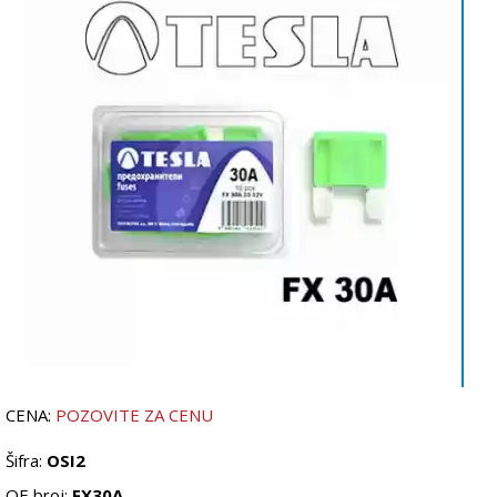
CENA:
POZOVITE ZA CENU
Šifra:
OSI2
OE broj:
FX30A