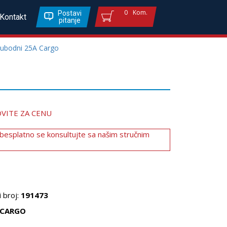
0
Kom.
Postavi
Kontakt
pitanje
 ubodni 25A Cargo
VITE ZA CENU
 besplatno se konsultujte sa našim stručnim
 broj:
191473
CARGO