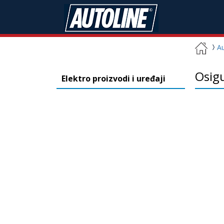
A
Osig
Elektro proizvodi i uređaji