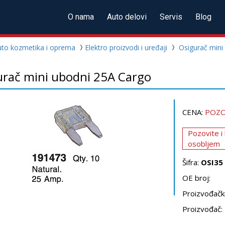
O nama
Auto delovi
Servis
Blog
uto kozmetika i oprema
Elektro proizvodi i uređaji
Osigurač mini
urač mini ubodni 25A Cargo
CENA:
POZO
Pozovite i
osobljem
Šifra:
OSI35
OE broj:
Proizvođački
Proizvođač: