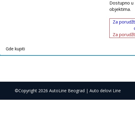
Dostupno u 
objektima.
Za porudžb
Za porudžb
Gde kupiti
©Copyright 2026 AutoLine Beograd | Auto delovi Line