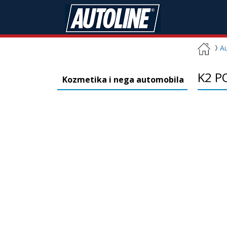
A
K2 P
Kozmetika i nega automobila