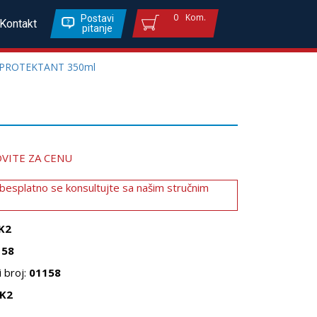
0
Kom.
Postavi
Kontakt
pitanje
 PROTEKTANT 350ml
VITE ZA CENU
 besplatno se konsultujte sa našim stručnim
K2
158
 broj:
01158
K2