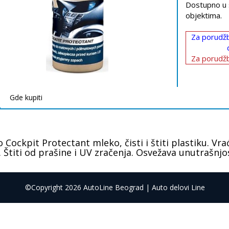
Dostupno u 
objektima.
Za porudžb
Za porudžb
Gde kupiti
o Cockpit Protectant mleko, čisti i štiti plastiku. Vr
. Štiti od prašine i UV zračenja. Osvežava unutrašnjo
©Copyright 2026 AutoLine Beograd | Auto delovi Line