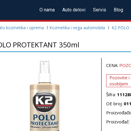
O nama
Auto delovi
Servis
Blog
uto kozmetika i oprema
Kozmetika i nega automobila
K2 POLO
OLO PROTEKTANT 350ml
CENA:
POZO
Pozovite i
osobljem
Šifra:
11128
OE broj:
01
Proizvođački
Proizvođač: