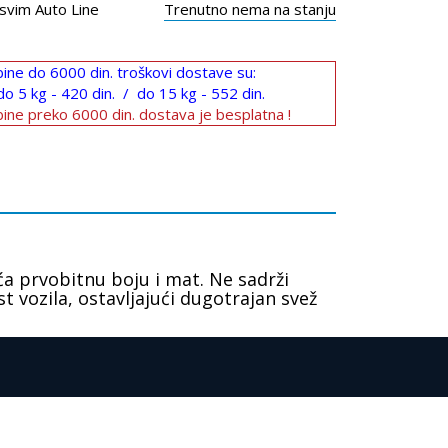
svim Auto Line
Trenutno nema na stanju
ine do 6000 din. troškovi dostave su:
do 5 kg - 420 din. / do 15 kg - 552 din.
ine preko 6000 din. dostava je besplatna !
aća prvobitnu boju i mat. Ne sadrži
st vozila, ostavljajući dugotrajan svež