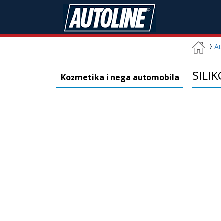
A
SILI
Kozmetika i nega automobila