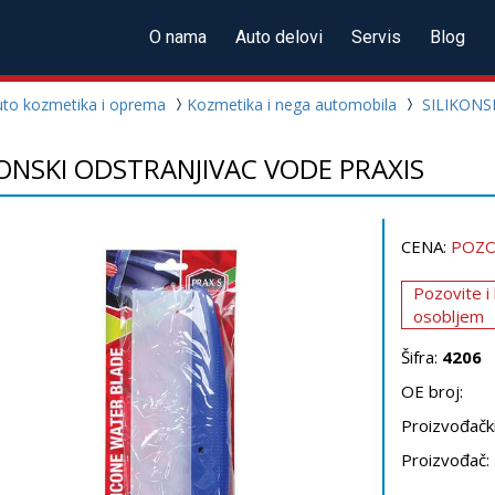
O nama
Auto delovi
Servis
Blog
uto kozmetika i oprema
Kozmetika i nega automobila
SILIKONS
KONSKI ODSTRANJIVAC VODE PRAXIS
CENA:
POZO
Pozovite i
osobljem
Šifra:
4206
OE broj:
Proizvođački
Proizvođač: