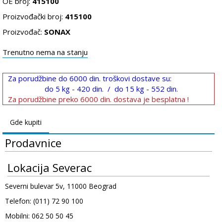
OE broj:
415100
Proizvođački broj:
415100
Proizvođač:
SONAX
Trenutno nema na stanju
Za porudžbine do 6000 din. troškovi dostave su:
do 5 kg - 420 din. / do 15 kg - 552 din.
Za porudžbine preko 6000 din. dostava je besplatna !
Gde kupiti
Prodavnice
Lokacija Severac
Severni bulevar 5v, 11000 Beograd
Telefon: (011) 72 90 100
Mobilni: 062 50 50 45