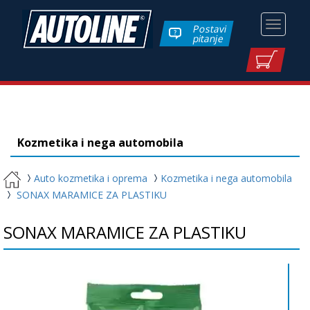
Toggle
Postavi
pitanje
navigati
Kozmetika i nega automobila
Auto kozmetika i oprema
Kozmetika i nega automobila
SONAX MARAMICE ZA PLASTIKU
SONAX MARAMICE ZA PLASTIKU