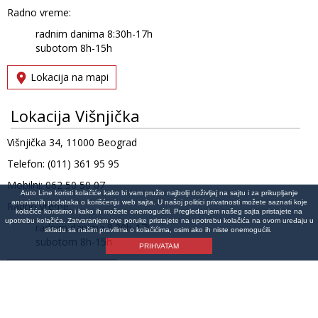
Radno vreme:
radnim danima 8:30h-17h
subotom 8h-15h
Lokacija na mapi
Lokacija Višnjička
Višnjička 34, 11000 Beograd
Telefon: (011) 361 95 95
Mobilni: 062 50 50 07
Auto Line koristi kolačiće kako bi vam pružio najbolji doživljaj na sajtu i za prikupljanje
anonimnih podataka o korišćenju web sajta. U našoj politici privatnosti možete saznati koje
Radno vreme:
kolačiće koristimo i kako ih možete onemogućiti. Pregledanjem našeg sajta pristajete na
upotrebu kolačića. Zatvaranjem ove poruke pristajete na upotrebu kolačića na ovom uređaju u
radnim danima 8:30h-17h
skladu sa našim pravilima o kolačićima, osim ako ih niste onemogućili.
subotom 8h-15h
PRIHVATAM
Lokacija na mapi